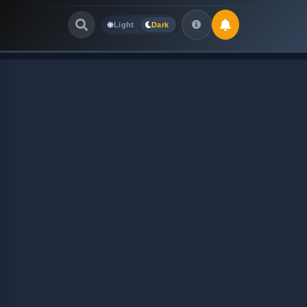
Light
Dark
Quick Links
LATEST UPDATES
August 8, 2026
FOLLOW US