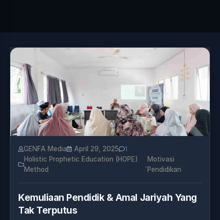
GENFA Media
April 29, 2025
1
Holistic Prophetic Education (HOPE)
Motivasi
,
Method
Pendidikan
Kemuliaan Pendidik & Amal Jariyah Yang
Tak Terputus