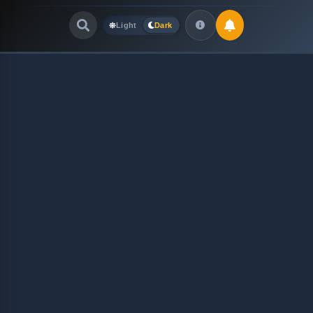
Light
Dark
Quick Links
LATEST UPDATES
July 30, 2026
FOLLOW US