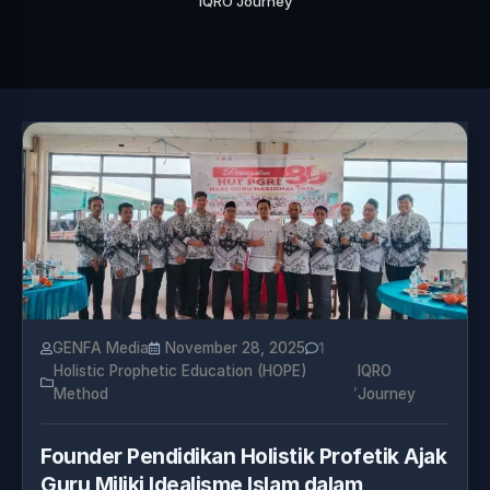
IQRO Journey
GENFA Media
November 28, 2025
1
Holistic Prophetic Education (HOPE)
IQRO
,
Method
Journey
Founder Pendidikan Holistik Profetik Ajak
Guru Miliki Idealisme Islam dalam